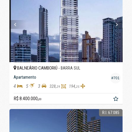
BALNEÁRIO CAMBORIÚ -
BARRA SUL
Apartamento
#701
4
5
3
328,
194,
29
25
R$ 8.400.000,
00
R.I. 67.085