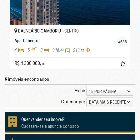
BALNEÁRIO CAMBORIÚ -
CENTRO
Apartamento
#686
4
5
3
348,
213,
44
72
R$ 4.300.000,
00
6
imóveis encontrados
Exibir
15 POR PÁGINA
Ordenar por
DATA MAIS RECENTE
Quer vender seu imóvel?
Cadastre-se e anuncie conosco