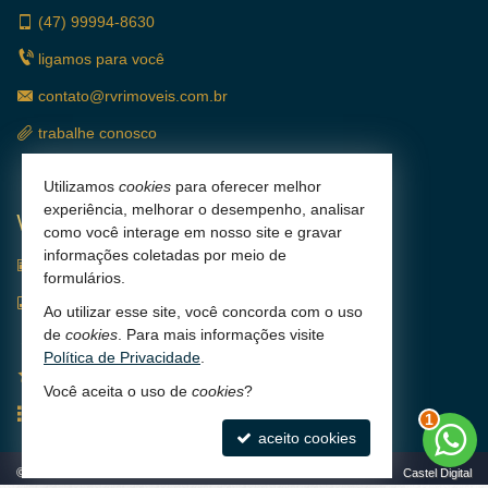
(47)
99994-8630
ligamos para você
contato@rvrimoveis.com.br
trabalhe conosco
Utilizamos
cookies
para oferecer melhor
experiência, melhorar o desempenho, analisar
VEJA MAIS
como você interage em nosso site e gravar
informações coletadas por meio de
receba nosso newsletter
formulários.
indicadores financeiros
Ao utilizar esse site, você concorda com o uso
de
cookies
. Para mais informações visite
cadastre seu imóvel
Política de Privacidade
.
imóveis favoritos
2
Você aceita o uso de
cookies
?
mapa de imóveis
aceito cookies
©
2026
CRECI 4556-J
Política de Privacidade
Castel Digital