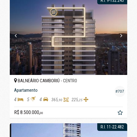
R.I. 9-132.245
BALNEÁRIO CAMBORIÚ -
CENTRO
Apartamento
#707
4
5
4
365,
225,
90
25
R$ 8.500.000,
00
R.I. 11-22.482