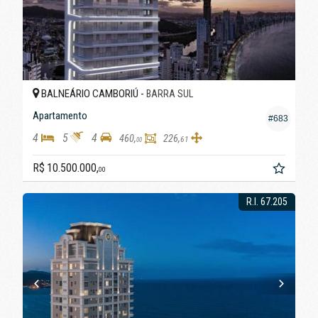
BALNEÁRIO CAMBORIÚ -
BARRA SUL
Apartamento
#683
4
5
4
460,
226,
61
00
R$ 10.500.000,
00
R.I. 67.205