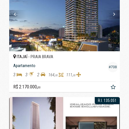
ITAJAÍ -
PRAIA BRAVA
Apartamento
#708
3
3
2
164,
111,
00
00
R$ 2.170.000,
00
R.I. 135.051