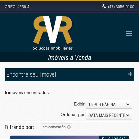
CRECI 4556-J
(47)
3056-0100
Imóveis à Venda
Encontre seu Imóvel
6
imóveis encontrados
Exibir
15 POR PÁGINA
Ordenar por
DATA MAIS RECENTE
Filtrando por:
em construção