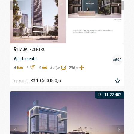
ITAJAÍ -
CENTRO
Apartamento
#692
4
5
4
372,
200,
00
00
R$ 10.500.000,
a partir de
00
R.I. 11-22.482