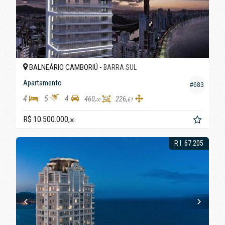
BALNEÁRIO CAMBORIÚ -
BARRA SUL
Apartamento
#683
4
5
4
460,
226,
61
00
R$ 10.500.000,
00
R.I. 67.205