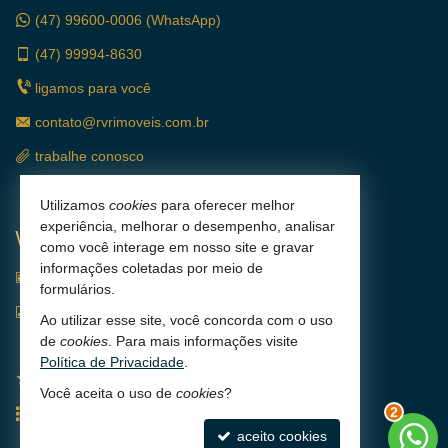
(47)
99600-0006 (WhatsApp)
(47)
99994-8630
ligamos para você
contato@rvrimoveis.com.br
trabalhe conosco
Utilizamos
cookies
para oferecer melhor
experiência, melhorar o desempenho, analisar
VEJA MAIS
como você interage em nosso site e gravar
informações coletadas por meio de
receba nosso newsletter
formulários.
indicadores financeiros
Ao utilizar esse site, você concorda com o uso
de
cookies
. Para mais informações visite
cadastre seu imóvel
Política de Privacidade
.
imóveis favoritos
Você aceita o uso de
cookies
?
mapa de imóveis
2
aceito cookies