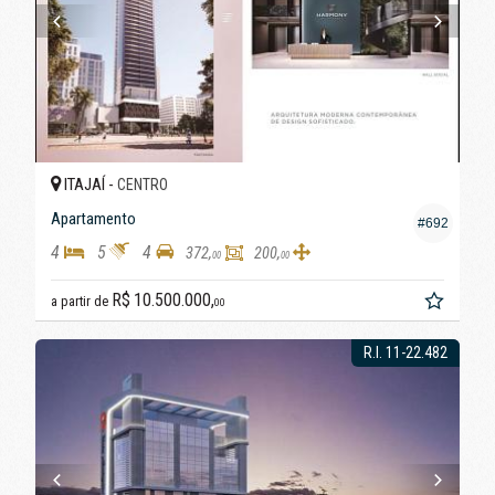
ITAJAÍ -
CENTRO
Apartamento
#692
4
5
4
372,
200,
00
00
R$ 10.500.000,
a partir de
00
R.I. 11-22.482