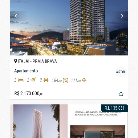
ITAJAÍ -
PRAIA BRAVA
Apartamento
#708
3
3
2
164,
111,
00
00
R$ 2.170.000,
00
R.I. 135.051