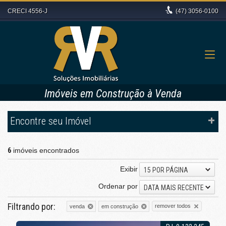
CRECI 4556-J
(47)
3056-0100
Imóveis em Construção à Venda
Encontre seu Imóvel
6
imóveis encontrados
Exibir
15 POR PÁGINA
Ordenar por
DATA MAIS RECENTE
Filtrando por:
remover todos
venda
em construção