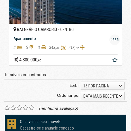
BALNEÁRIO CAMBORIÚ -
CENTRO
Apartamento
#686
4
5
3
348,
213,
44
72
R$ 4.300.000,
00
6
imóveis encontrados
Exibir
15 POR PÁGINA
Ordenar por
DATA MAIS RECENTE
(nenhuma avaliação)
Quer vender seu imóvel?
Cadastre-se e anuncie conosco