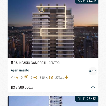
R.I. 9-132.245
BALNEÁRIO CAMBORIÚ -
CENTRO
Apartamento
#707
4
5
4
365,
225,
90
25
R$ 8.500.000,
00
R.I. 11-22.482