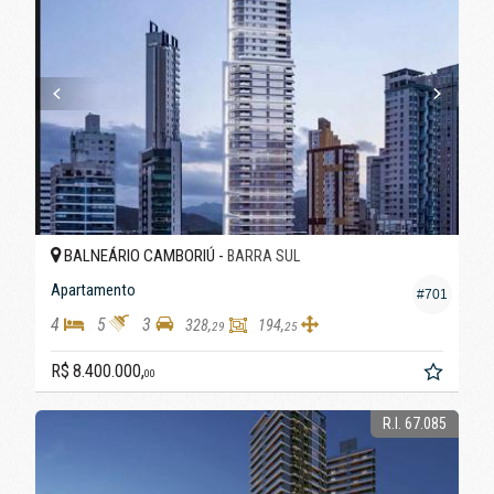
BALNEÁRIO CAMBORIÚ -
BARRA SUL
Apartamento
#701
4
5
3
328,
194,
29
25
R$ 8.400.000,
00
R.I. 67.085