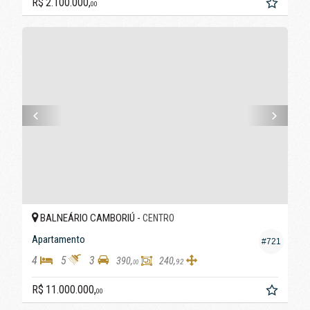
R$ 2.100.000,
00
BALNEÁRIO CAMBORIÚ -
CENTRO
Apartamento
#721
4
5
3
390,
240,
92
00
R$ 11.000.000,
00