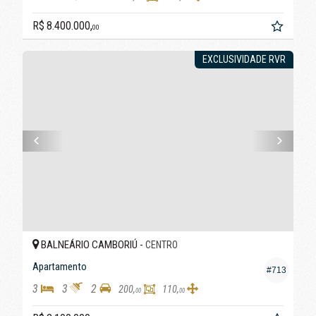
R$ 8.400.000,
00
EXCLUSIVIDADE RVR
BALNEÁRIO CAMBORIÚ -
CENTRO
Apartamento
#713
3
3
2
200,
110,
00
00