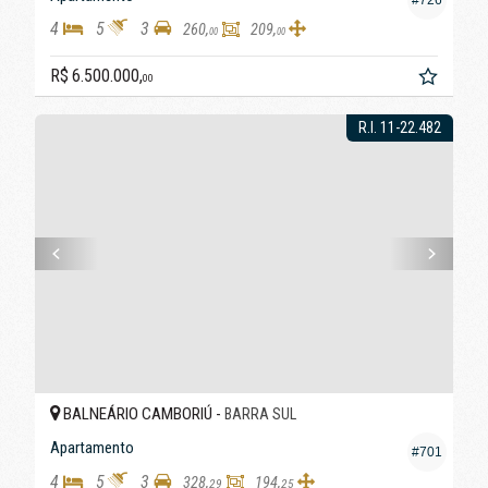
#726
4
5
3
260,
209,
00
00
R$ 6.500.000,
00
R.I. 11-22.482
BALNEÁRIO CAMBORIÚ -
BARRA SUL
Apartamento
#701
4
5
3
328,
194,
29
25