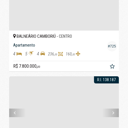
BALNEÁRIO CAMBORIÚ -
CENTRO
Apartamento
#725
4
5
4
236,
160,
00
00
R$ 7.800.000,
00
R.I. 138.187