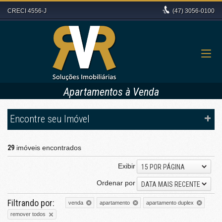
CRECI 4556-J
(47)
3056-0100
Apartamentos à Venda
Encontre seu Imóvel
29
imóveis encontrados
Exibir
15 POR PÁGINA
Ordenar por
DATA MAIS RECENTE
Filtrando por:
venda
apartamento
apartamento duplex
remover todos