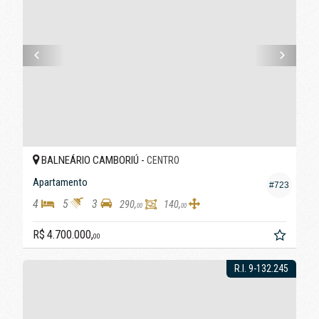
BALNEÁRIO CAMBORIÚ -
CENTRO
Apartamento
#723
4
5
3
290,
140,
00
00
R$ 4.700.000,
00
R.I. 9-132.245