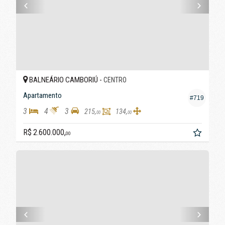
BALNEÁRIO CAMBORIÚ -
CENTRO
Apartamento
#719
3
4
3
215,
134,
00
00
R$ 2.600.000,
00