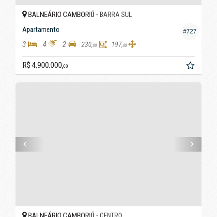
BALNEÁRIO CAMBORIÚ -
BARRA SUL
Apartamento
#727
3
4
2
230,
197,
00
00
R$ 4.900.000,
00
BALNEÁRIO CAMBORIÚ -
CENTRO