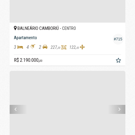
BALNEÁRIO CAMBORIÚ -
CENTRO
Apartamento
#715
3
4
2
227,
122,
00
00
R$ 2.190.000,
00