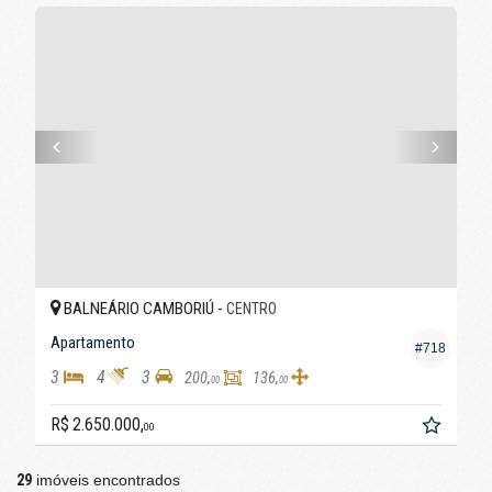
BALNEÁRIO CAMBORIÚ -
CENTRO
Apartamento
#718
3
4
3
200,
136,
00
00
R$ 2.650.000,
00
29
imóveis encontrados