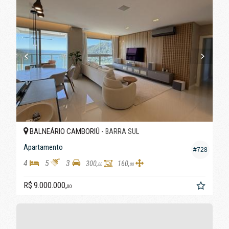
BALNEÁRIO CAMBORIÚ -
BARRA SUL
Apartamento
#728
4
5
3
300,
160,
00
00
R$ 9.000.000,
00