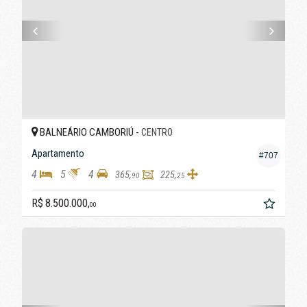
BALNEÁRIO CAMBORIÚ -
CENTRO
Apartamento
#707
4
5
4
365,
225,
90
25
R$ 8.500.000,
00