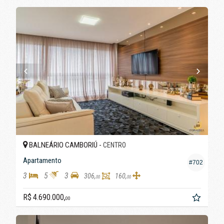
BALNEÁRIO CAMBORIÚ -
CENTRO
Apartamento
#702
3
5
3
306,
160,
00
00
R$ 4.690.000,
00