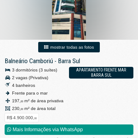
mostrar todas as fotos
Balneário Camboriú
-
Barra Sul
3 dormitórios (3 suítes)
APARTAMENTO FRENTE MAR
BARRA SUL
2 vagas (Privativa)
4 banheiros
Frente para o mar
197,
m² de área privativa
00
230,
m² de área total
00
R$ 4.900.000,
00
Mais Informações via WhatsApp