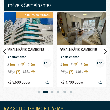
Elevador
Imóveis Semelhantes
Entrada para Banhistas
PRONTO PARA MORAR
BALNEÁRIO CAMBORIÚ -
BALNEÁRIO CAMBORIÚ -
TRO
CENTRO
CENTR
Apartamento
Apartamento
#716
#723
3
4
2
4
5
3
189,
134,
290,
140,
00
00
00
00
R$ 3.600.000,
R$ 4.700.000,
00
00
RVR SOLUÇÕES IMOBILIÁRIAS