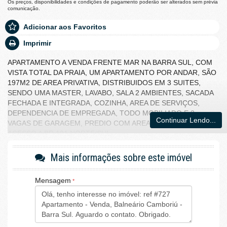
Os preços, disponibilidades e condições de pagamento poderão ser alterados sem prévia
comunicação.
Adicionar aos Favoritos
Imprimir
APARTAMENTO A VENDA FRENTE MAR NA BARRA SUL, COM
VISTA TOTAL DA PRAIA, UM APARTAMENTO POR ANDAR, SÃO
197M2 DE AREA PRIVATIVA, DISTRIBUIDOS EM 3 SUITES,
SENDO UMA MASTER, LAVABO, SALA 2 AMBIENTES, SACADA
FECHADA E INTEGRADA, COZINHA, AREA DE SERVIÇOS,
DEPENDENCIA DE EMPREGADA, TODO MOBILIADO E 2
Continuar Lendo...
VAGAS DE GARAGEM, PREDIO COM AREA DE LAZER. FACIL
ACESSO A BR 101 NORTE/SUL
APARTAMENTO A VENDA FRENTE MAR NA BARRA SUL, COM
Mais informações sobre este imóvel
VISTA TOTAL DA PRAIA, UM APARTAMENTO POR ANDAR, SÃO
197M2 DE AREA PRIVATIVA, DISTRIBUIDOS EM 3 SUITES,
SENDO UMA MASTER, LAVABO, SALA 2 AMBIENTES, SACADA
Mensagem
FECHADA E INTEGRADA, COZINHA, AREA DE SERVIÇOS,
DEPENDENCIA DE EMPREGADA, TODO MOBILIADO E 2 VAGAS
DE GARAGEM, PREDIO COM AREA DE LAZER. FACIL ACESSO A
BR 101 NORTE/SUL
Características do Imóvel