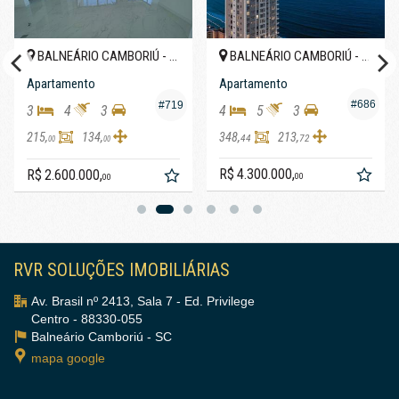
BALNEÁRIO CAMBORIÚ -
BALNEÁRIO CAMBORIÚ -
TRO
CENTRO
CENTR
Apartamento
Apartamento
#686
#719
3
4
3
4
5
3
215,
134,
348,
213,
44
72
00
00
R$ 4.300.000,
R$ 2.600.000,
00
00
RVR SOLUÇÕES IMOBILIÁRIAS
Av. Brasil nº 2413, Sala 7 - Ed. Privilege
Centro - 88330-055
Balneário Camboriú -
SC
mapa google