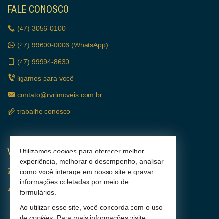
FALE CONOSCO
(47)
3056-0100
(47)
99600-0006 (WhatsApp)
(47)
99994-8630
ligamos para você
contato@rvrimoveis.com.br
trabalhe conosco
VEJA MAIS
Utilizamos
cookies
para oferecer melhor
experiência, melhorar o desempenho, analisar
receba nosso newsletter
como você interage em nosso site e gravar
informações coletadas por meio de
indicadores financeiros
formulários.
cadastre seu imóvel
Ao utilizar esse site, você concorda com o uso
de
cookies
. Para mais informações visite