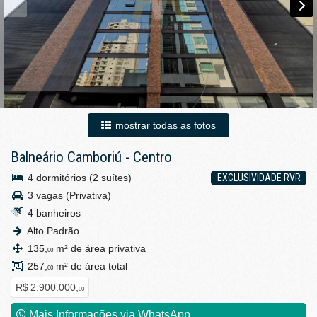
mostrar todas as fotos
Balneário Camboriú
-
Centro
4 dormitórios (2 suítes)
EXCLUSIVIDADE RVR
3 vagas (Privativa)
4 banheiros
Alto Padrão
135,
m² de área privativa
00
257,
m² de área total
00
R$ 2.900.000,
00
Mais Informações via WhatsApp